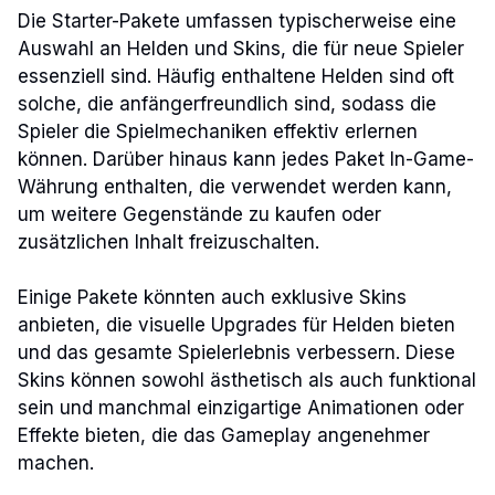
Die Starter-Pakete umfassen typischerweise eine
Auswahl an Helden und Skins, die für neue Spieler
essenziell sind. Häufig enthaltene Helden sind oft
solche, die anfängerfreundlich sind, sodass die
Spieler die Spielmechaniken effektiv erlernen
können. Darüber hinaus kann jedes Paket In-Game-
Währung enthalten, die verwendet werden kann,
um weitere Gegenstände zu kaufen oder
zusätzlichen Inhalt freizuschalten.
Einige Pakete könnten auch exklusive Skins
anbieten, die visuelle Upgrades für Helden bieten
und das gesamte Spielerlebnis verbessern. Diese
Skins können sowohl ästhetisch als auch funktional
sein und manchmal einzigartige Animationen oder
Effekte bieten, die das Gameplay angenehmer
machen.