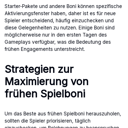
Starter-Pakete und andere Boni können spezifische
Aktivierungsfenster haben, daher ist es für neue
Spieler entscheidend, häufig einzuchecken und
diese Gelegenheiten zu nutzen. Einige Boni sind
möglicherweise nur in den ersten Tagen des
Gameplays verfügbar, was die Bedeutung des
frühen Engagements unterstreicht.
Strategien zur
Maximierung von
frühen Spielboni
Um das Beste aus frühen Spielboni herauszuholen,
sollten die Spieler priorisieren, täglich