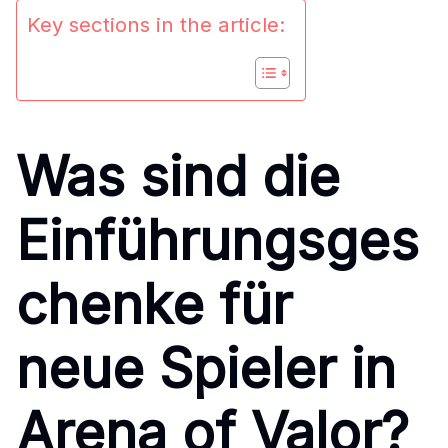
Key sections in the article:
Was sind die
Einführungsges
chenke für
neue Spieler in
Arena of Valor?