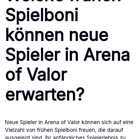
Spielboni
können neue
Spieler in Arena
of Valor
erwarten?
Neue Spieler in Arena of Valor können sich auf eine
Vielzahl von frühen Spielboni freuen, die darauf
ausgelegt sind, ihr anfängliches Spielerlebnis zu