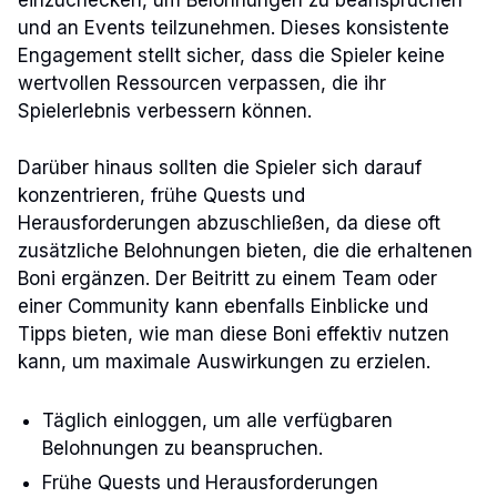
einzuchecken, um Belohnungen zu beanspruchen
und an Events teilzunehmen. Dieses konsistente
Engagement stellt sicher, dass die Spieler keine
wertvollen Ressourcen verpassen, die ihr
Spielerlebnis verbessern können.
Darüber hinaus sollten die Spieler sich darauf
konzentrieren, frühe Quests und
Herausforderungen abzuschließen, da diese oft
zusätzliche Belohnungen bieten, die die erhaltenen
Boni ergänzen. Der Beitritt zu einem Team oder
einer Community kann ebenfalls Einblicke und
Tipps bieten, wie man diese Boni effektiv nutzen
kann, um maximale Auswirkungen zu erzielen.
Täglich einloggen, um alle verfügbaren
Belohnungen zu beanspruchen.
Frühe Quests und Herausforderungen