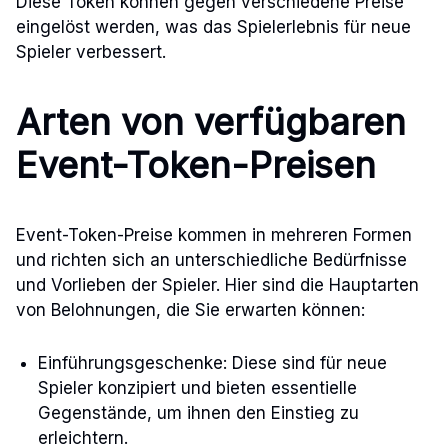
Diese Token können gegen verschiedene Preise
eingelöst werden, was das Spielerlebnis für neue
Spieler verbessert.
Arten von verfügbaren
Event-Token-Preisen
Event-Token-Preise kommen in mehreren Formen
und richten sich an unterschiedliche Bedürfnisse
und Vorlieben der Spieler. Hier sind die Hauptarten
von Belohnungen, die Sie erwarten können:
Einführungsgeschenke: Diese sind für neue
Spieler konzipiert und bieten essentielle
Gegenstände, um ihnen den Einstieg zu
erleichtern.