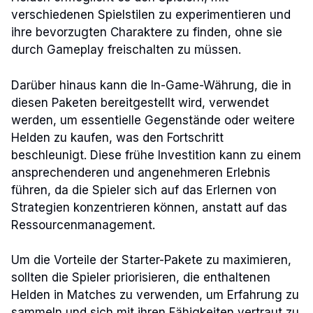
verschiedenen Spielstilen zu experimentieren und
ihre bevorzugten Charaktere zu finden, ohne sie
durch Gameplay freischalten zu müssen.
Darüber hinaus kann die In-Game-Währung, die in
diesen Paketen bereitgestellt wird, verwendet
werden, um essentielle Gegenstände oder weitere
Helden zu kaufen, was den Fortschritt
beschleunigt. Diese frühe Investition kann zu einem
ansprechenderen und angenehmeren Erlebnis
führen, da die Spieler sich auf das Erlernen von
Strategien konzentrieren können, anstatt auf das
Ressourcenmanagement.
Um die Vorteile der Starter-Pakete zu maximieren,
sollten die Spieler priorisieren, die enthaltenen
Helden in Matches zu verwenden, um Erfahrung zu
sammeln und sich mit ihren Fähigkeiten vertraut zu