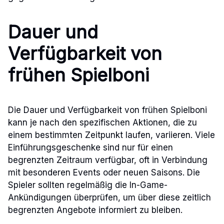
Dauer und
Verfügbarkeit von
frühen Spielboni
Die Dauer und Verfügbarkeit von frühen Spielboni
kann je nach den spezifischen Aktionen, die zu
einem bestimmten Zeitpunkt laufen, variieren. Viele
Einführungsgeschenke sind nur für einen
begrenzten Zeitraum verfügbar, oft in Verbindung
mit besonderen Events oder neuen Saisons. Die
Spieler sollten regelmäßig die In-Game-
Ankündigungen überprüfen, um über diese zeitlich
begrenzten Angebote informiert zu bleiben.