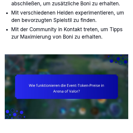
abschließen, um zusätzliche Boni zu erhalten.
Mit verschiedenen Helden experimentieren, um
den bevorzugten Spielstil zu finden.
Mit der Community in Kontakt treten, um Tipps
zur Maximierung von Boni zu erhalten.