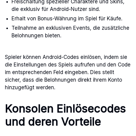
Freischaltung spezieller Charaktere und Skins,
die exklusiv für Android-Nutzer sind.
Erhalt von Bonus-Währung im Spiel für Käufe.
Teilnahme an exklusiven Events, die zusätzliche
Belohnungen bieten.
Spieler können Android-Codes einlösen, indem sie
die Einstellungen des Spiels aufrufen und den Code
im entsprechenden Feld eingeben. Dies stellt
sicher, dass die Belohnungen direkt ihrem Konto
hinzugefügt werden.
Konsolen Einlösecodes
und deren Vorteile