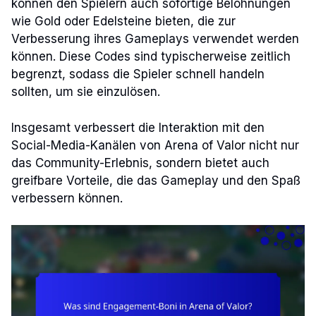
können den Spielern auch sofortige Belohnungen
wie Gold oder Edelsteine bieten, die zur
Verbesserung ihres Gameplays verwendet werden
können. Diese Codes sind typischerweise zeitlich
begrenzt, sodass die Spieler schnell handeln
sollten, um sie einzulösen.
Insgesamt verbessert die Interaktion mit den
Social-Media-Kanälen von Arena of Valor nicht nur
das Community-Erlebnis, sondern bietet auch
greifbare Vorteile, die das Gameplay und den Spaß
verbessern können.