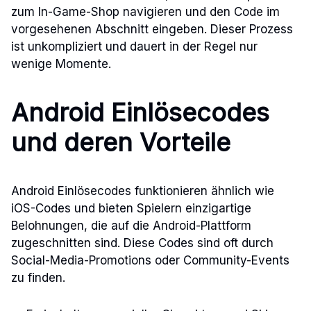
zum In-Game-Shop navigieren und den Code im
vorgesehenen Abschnitt eingeben. Dieser Prozess
ist unkompliziert und dauert in der Regel nur
wenige Momente.
Android Einlösecodes
und deren Vorteile
Android Einlösecodes funktionieren ähnlich wie
iOS-Codes und bieten Spielern einzigartige
Belohnungen, die auf die Android-Plattform
zugeschnitten sind. Diese Codes sind oft durch
Social-Media-Promotions oder Community-Events
zu finden.