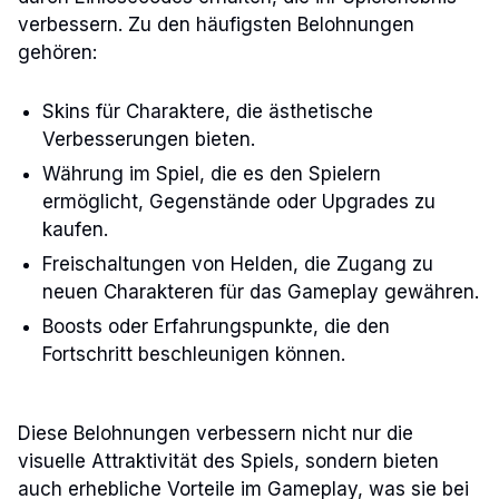
verbessern. Zu den häufigsten Belohnungen
gehören:
Skins für Charaktere, die ästhetische
Verbesserungen bieten.
Währung im Spiel, die es den Spielern
ermöglicht, Gegenstände oder Upgrades zu
kaufen.
Freischaltungen von Helden, die Zugang zu
neuen Charakteren für das Gameplay gewähren.
Boosts oder Erfahrungspunkte, die den
Fortschritt beschleunigen können.
Diese Belohnungen verbessern nicht nur die
visuelle Attraktivität des Spiels, sondern bieten
auch erhebliche Vorteile im Gameplay, was sie bei