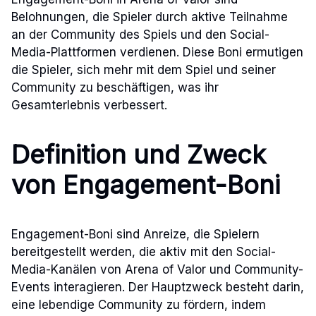
Belohnungen, die Spieler durch aktive Teilnahme
an der Community des Spiels und den Social-
Media-Plattformen verdienen. Diese Boni ermutigen
die Spieler, sich mehr mit dem Spiel und seiner
Community zu beschäftigen, was ihr
Gesamterlebnis verbessert.
Definition und Zweck
von Engagement-Boni
Engagement-Boni sind Anreize, die Spielern
bereitgestellt werden, die aktiv mit den Social-
Media-Kanälen von Arena of Valor und Community-
Events interagieren. Der Hauptzweck besteht darin,
eine lebendige Community zu fördern, indem