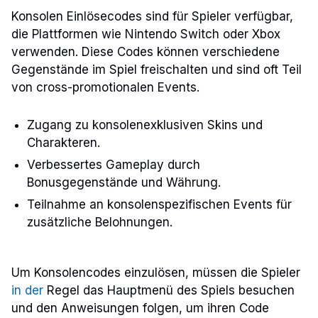
Konsolen Einlösecodes sind für Spieler verfügbar,
die Plattformen wie Nintendo Switch oder Xbox
verwenden. Diese Codes können verschiedene
Gegenstände im Spiel freischalten und sind oft Teil
von cross-promotionalen Events.
Zugang zu konsolenexklusiven Skins und
Charakteren.
Verbessertes Gameplay durch
Bonusgegenstände und Währung.
Teilnahme an konsolenspezifischen Events für
zusätzliche Belohnungen.
Um Konsolencodes einzulösen, müssen die Spieler
in der
Regel das Hauptmenü des Spiels besuchen
und den Anweisungen folgen, um ihren Code