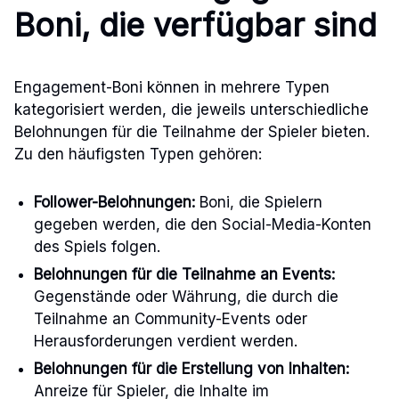
Boni, die verfügbar sind
Engagement-Boni können in mehrere Typen
kategorisiert werden, die jeweils unterschiedliche
Belohnungen für die Teilnahme der Spieler bieten.
Zu den häufigsten Typen gehören:
Follower-Belohnungen:
Boni, die Spielern
gegeben werden, die den Social-Media-Konten
des Spiels folgen.
Belohnungen für die Teilnahme an Events:
Gegenstände oder Währung, die durch die
Teilnahme an Community-Events oder
Herausforderungen verdient werden.
Belohnungen für die Erstellung von Inhalten:
Anreize für Spieler, die Inhalte im