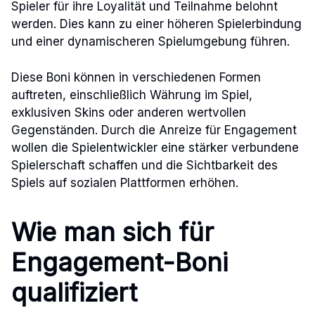
Spieler für ihre Loyalität und Teilnahme belohnt
werden. Dies kann zu einer höheren Spielerbindung
und einer dynamischeren Spielumgebung führen.
Diese Boni können in verschiedenen Formen
auftreten, einschließlich Währung im Spiel,
exklusiven Skins oder anderen wertvollen
Gegenständen. Durch die Anreize für Engagement
wollen die Spielentwickler eine stärker verbundene
Spielerschaft schaffen und die Sichtbarkeit des
Spiels auf sozialen Plattformen erhöhen.
Wie man sich für
Engagement-Boni
qualifiziert