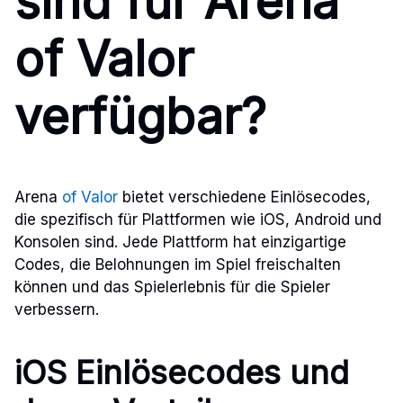
sind für Arena
of Valor
verfügbar?
Arena
of Valor
bietet verschiedene Einlösecodes,
die spezifisch für Plattformen wie iOS, Android und
Konsolen sind. Jede Plattform hat einzigartige
Codes, die Belohnungen im Spiel freischalten
können und das Spielerlebnis für die Spieler
verbessern.
iOS Einlösecodes und