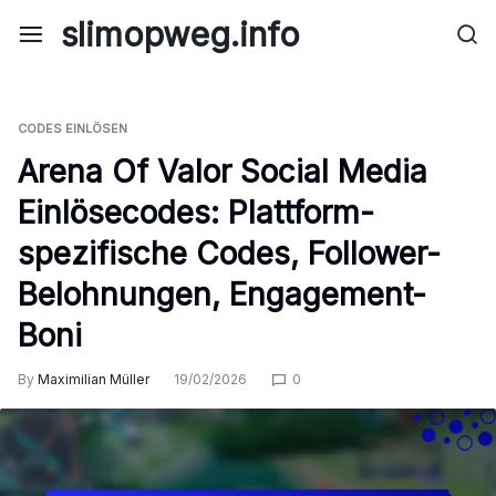
Skip
slimopweg.info
to
content
CODES EINLÖSEN
Arena Of Valor Social Media
Einlösecodes: Plattform-
spezifische Codes, Follower-
Belohnungen, Engagement-
Boni
By
Maximilian Müller
19/02/2026
0