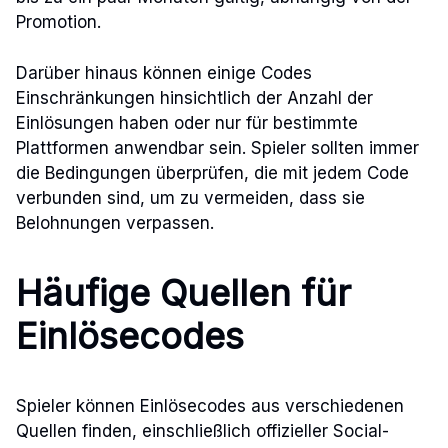
Promotion.
Darüber hinaus können einige Codes
Einschränkungen hinsichtlich der Anzahl der
Einlösungen haben oder nur für bestimmte
Plattformen anwendbar sein. Spieler sollten immer
die Bedingungen überprüfen, die mit jedem Code
verbunden sind, um zu vermeiden, dass sie
Belohnungen verpassen.
Häufige Quellen für
Einlösecodes
Spieler können Einlösecodes aus verschiedenen
Quellen finden, einschließlich offizieller Social-