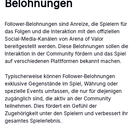
Belohnungen
Follower-Belohnungen sind Anreize, die Spielern für
das Folgen und die Interaktion mit den offiziellen
Social-Media-Kanälen von Arena of Valor
bereitgestellt werden. Diese Belohnungen sollen die
Interaktion in der Community fördern und das Spiel
auf verschiedenen Plattformen bekannt machen.
Typischerweise können Follower-Belohnungen
exklusive Gegenstände im Spiel, Währung oder
spezielle Events umfassen, die nur für diejenigen
zugänglich sind, die aktiv an der Community
teilnehmen. Dies fördert ein Gefühl der
Zugehörigkeit unter den Spielern und verbessert ihr
gesamtes Spielerlebnis.