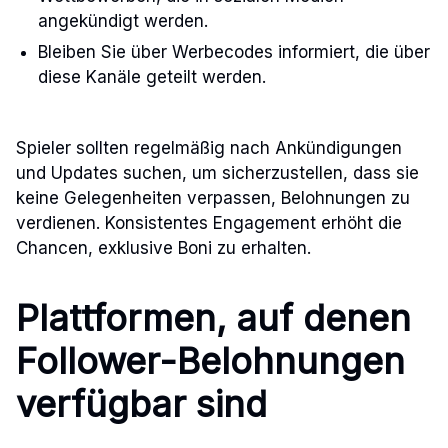
angekündigt werden.
Bleiben Sie über Werbecodes informiert, die über
diese Kanäle geteilt werden.
Spieler sollten regelmäßig nach Ankündigungen
und Updates suchen, um sicherzustellen, dass sie
keine Gelegenheiten verpassen, Belohnungen zu
verdienen. Konsistentes Engagement erhöht die
Chancen, exklusive Boni zu erhalten.
Plattformen, auf denen
Follower-Belohnungen
verfügbar sind