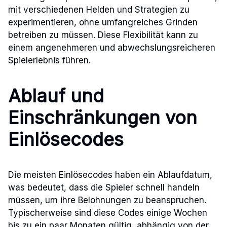
mit verschiedenen Helden und Strategien zu
experimentieren, ohne umfangreiches Grinden
betreiben zu müssen. Diese Flexibilität kann zu
einem angenehmeren und abwechslungsreicheren
Spielerlebnis führen.
Ablauf und
Einschränkungen von
Einlösecodes
Die meisten Einlösecodes haben ein Ablaufdatum,
was bedeutet, dass die Spieler schnell handeln
müssen, um ihre Belohnungen zu beanspruchen.
Typischerweise sind diese Codes einige Wochen
bis zu ein paar Monaten gültig, abhängig von der