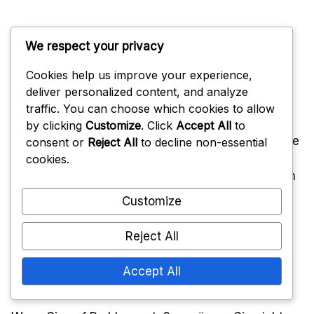
Best Practices für eine
We respect your privacy
erfolgreiche Einlösung
Cookies help us improve your experience,
deliver personalized content, and analyze
traffic. You can choose which cookies to allow
Um Ihre Chancen auf eine erfolgreiche
by clicking
Customize
. Click
Accept All
to
Codeeinlösung zu erhöhen, kopieren und fügen Sie
consent or
Reject All
to decline non-essential
Codes immer direkt aus der Quelle ein, anstatt sie
cookies.
manuell einzugeben. Dies minimiert das Risiko von
Fehlern.
Customize
Behalten Sie die Ablaufdaten der Codes im Auge
Reject All
und lösen Sie sie so schnell wie möglich ein, um
keine Belohnungen zu verpassen. Erinnerungen
Accept All
können Ihnen helfen, organisiert zu bleiben.