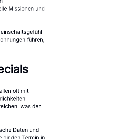
on
elle Missionen und
meinschaftsgefühl
elohnungen führen,
ecials
llen oft mit
lichkeiten
eichen, was den
ische Daten und
 dir den Termin in