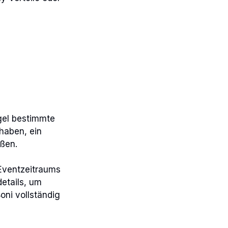
gel bestimmte
haben, ein
eßen.
 Eventzeitraums
etails, um
oni vollständig