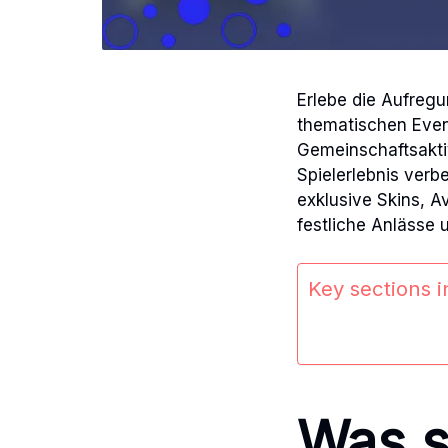
Erlebe die Aufregu
thematischen Even
Gemeinschaftsaktiv
Spielerlebnis verb
exklusive Skins, A
festliche Anlässe 
Key sections in
Was s