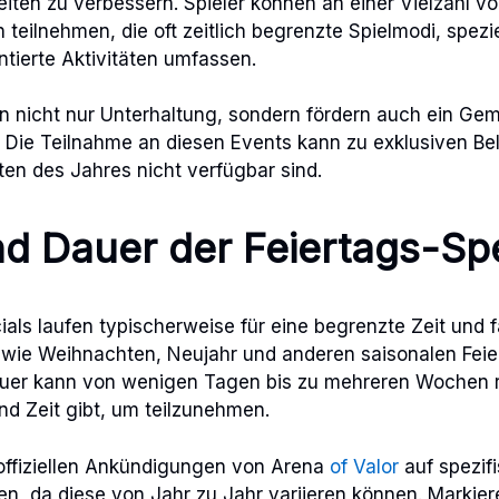
eiten zu verbessern. Spieler können an einer Vielzahl v
teilnehmen, die oft zeitlich begrenzte Spielmodi, spezi
tierte Aktivitäten umfassen.
n nicht nur Unterhaltung, sondern fördern auch ein Ge
. Die Teilnahme an diesen Events kann zu exklusiven B
ten des Jahres nicht verfügbar sind.
d Dauer der Feiertags-Sp
als laufen typischerweise für eine begrenzte Zeit und fa
 wie Weihnachten, Neujahr und anderen saisonalen Feier
uer kann von wenigen Tagen bis zu mehreren Wochen r
nd Zeit gibt, um teilzunehmen.
e offiziellen Ankündigungen von Arena
of Valor
auf spezif
en, da diese von Jahr zu Jahr variieren können. Markiere