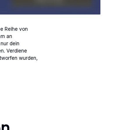
ne Reihe von
mm an
 nur dein
en. Verdiene
ntworfen wurden,
en