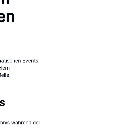
en
atischen Events,
eiern
elle
s
ebnis während der