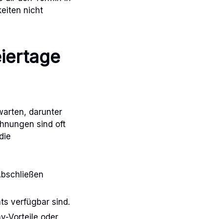
eiten nicht
iertage
warten, darunter
hnungen sind oft
die
Abschließen
ts verfügbar sind.
y-Vorteile oder