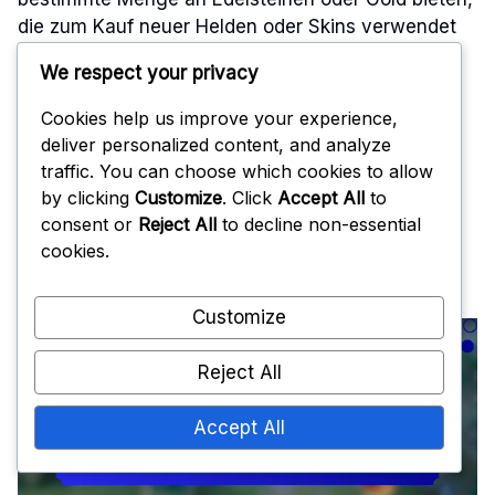
die zum Kauf neuer Helden oder Skins verwendet
werden können.
We respect your privacy
Zusätzlich zu greifbaren Belohnungen kann die
Cookies help us improve your experience,
Teilnahme an Community-Events auch zu einem
deliver personalized content, and analyze
Gefühl der Zugehörigkeit und Verbindung mit
traffic. You can choose which cookies to allow
anderen Spielern führen. Die Teilnahme an diesen
by clicking
Customize
. Click
Accept All
to
Aktivitäten verbessert nicht nur das Spielerlebnis,
consent or
Reject All
to decline non-essential
sondern fördert auch eine lebendige
cookies.
Gemeinschaftsatmosphäre.
Customize
Reject All
Accept All