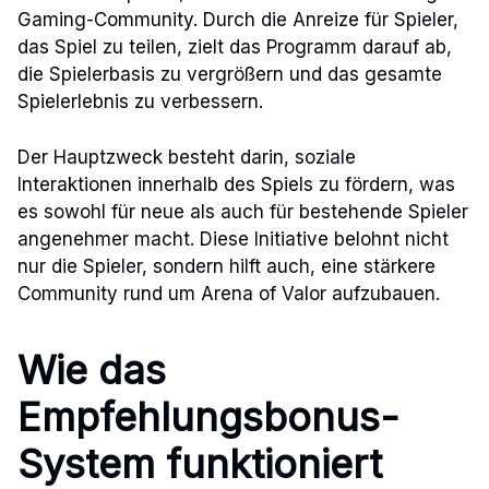
Gaming-Community. Durch die Anreize für Spieler,
das Spiel zu teilen, zielt das Programm darauf ab,
die Spielerbasis zu vergrößern und das gesamte
Spielerlebnis zu verbessern.
Der Hauptzweck besteht darin, soziale
Interaktionen innerhalb des Spiels zu fördern, was
es sowohl für neue als auch für bestehende Spieler
angenehmer macht. Diese Initiative belohnt nicht
nur die Spieler, sondern hilft auch, eine stärkere
Community rund um Arena of Valor aufzubauen.
Wie das
Empfehlungsbonus-
System funktioniert