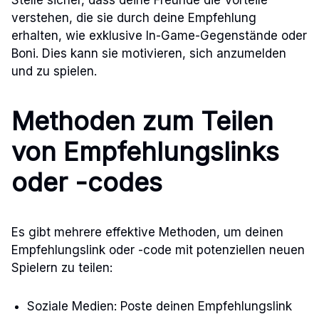
Stelle sicher, dass deine Freunde die Vorteile
verstehen, die sie durch deine Empfehlung
erhalten, wie exklusive In-Game-Gegenstände oder
Boni. Dies kann sie motivieren, sich anzumelden
und zu spielen.
Methoden zum Teilen
von Empfehlungslinks
oder -codes
Es gibt mehrere effektive Methoden, um deinen
Empfehlungslink oder -code mit potenziellen neuen
Spielern zu teilen:
Soziale Medien: Poste deinen Empfehlungslink