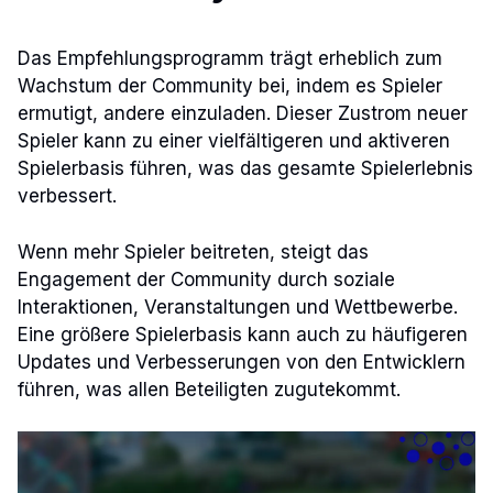
Das Empfehlungsprogramm trägt erheblich zum
Wachstum der Community bei, indem es Spieler
ermutigt, andere einzuladen. Dieser Zustrom neuer
Spieler kann zu einer vielfältigeren und aktiveren
Spielerbasis führen, was das gesamte Spielerlebnis
verbessert.
Wenn mehr Spieler beitreten, steigt das
Engagement der Community durch soziale
Interaktionen, Veranstaltungen und Wettbewerbe.
Eine größere Spielerbasis kann auch zu häufigeren
Updates und Verbesserungen von den Entwicklern
führen, was allen Beteiligten zugutekommt.