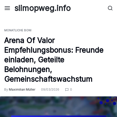
Skip
slimopweg.info
to
content
MONATLICHE BONI
Arena Of Valor
Empfehlungsbonus: Freunde
einladen, Geteilte
Belohnungen,
Gemeinschaftswachstum
By
Maximilian Müller
09/03/2026
0