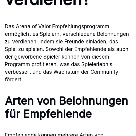
Das Arena of Valor Empfehlungsprogramm
ermöglicht es Spielern, verschiedene Belohnungen
zu verdienen, indem sie Freunde einladen, das
Spiel zu spielen. Sowohl der Empfehlende als auch
der geworbene Spieler können von diesem
Programm profitieren, was das Spielerlebnis
verbessert und das Wachstum der Community
fördert.
Arten von Belohnungen
für Empfehlende
Empfehlende können mehrere Arten von