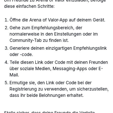
Um Freunde zu Arena of Valor einzuladen, befolge
diese einfachen Schritte:
Öffne die Arena of Valor-App auf deinem Gerät.
Gehe zum Empfehlungsbereich, der
normalerweise in den Einstellungen oder im
Community-Tab zu finden ist.
Generiere deinen einzigartigen Empfehlungslink
oder -code.
Teile diesen Link oder Code mit deinen Freunden
über soziale Medien, Messaging-Apps oder E-
Mail.
Ermutige sie, den Link oder Code bei der
Registrierung zu verwenden, um sicherzustellen,
dass ihr beide Belohnungen erhaltet.