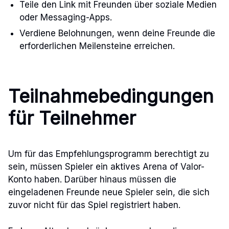
Teile den Link mit Freunden über soziale Medien
oder Messaging-Apps.
Verdiene Belohnungen, wenn deine Freunde die
erforderlichen Meilensteine erreichen.
Teilnahmebedingungen
für Teilnehmer
Um für das Empfehlungsprogramm berechtigt zu
sein, müssen Spieler ein aktives Arena of Valor-
Konto haben. Darüber hinaus müssen die
eingeladenen Freunde neue Spieler sein, die sich
zuvor nicht für das Spiel registriert haben.