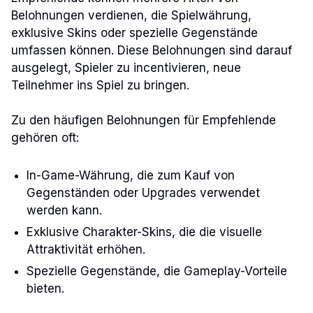
Belohnungen verdienen, die Spielwährung,
exklusive Skins oder spezielle Gegenstände
umfassen können. Diese Belohnungen sind darauf
ausgelegt, Spieler zu incentivieren, neue
Teilnehmer ins Spiel zu bringen.
Zu den häufigen Belohnungen für Empfehlende
gehören oft:
In-Game-Währung, die zum Kauf von
Gegenständen oder Upgrades verwendet
werden kann.
Exklusive Charakter-Skins, die die visuelle
Attraktivität erhöhen.
Spezielle Gegenstände, die Gameplay-Vorteile
bieten.