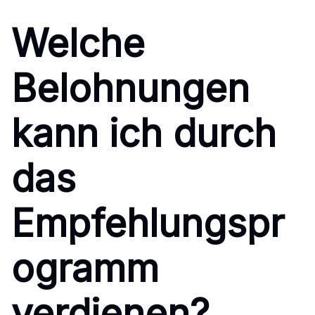
Welche
Belohnungen
kann ich durch
das
Empfehlungspr
ogramm
verdienen?