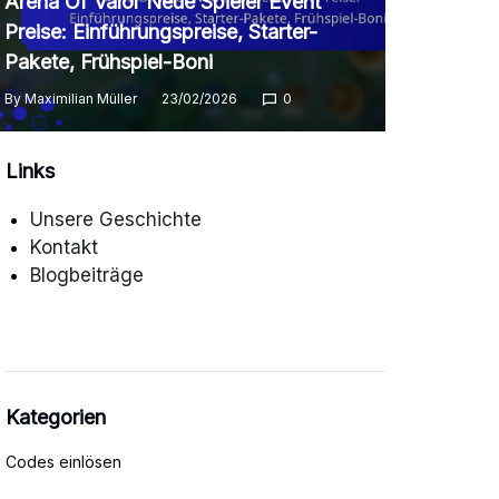
Arena Of Valor Neue Spieler Event
Preise: Einführungspreise, Starter-
Pakete, Frühspiel-Boni
By
Maximilian Müller
23/02/2026
0
Links
Unsere Geschichte
Kontakt
Blogbeiträge
Kategorien
Codes einlösen