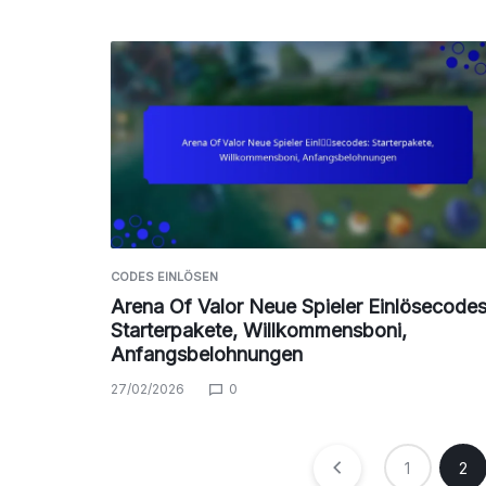
CODES EINLÖSEN
Arena Of Valor Neue Spieler Einlösecodes
Starterpakete, Willkommensboni,
Anfangsbelohnungen
27/02/2026
0
Posts
1
2