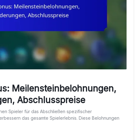
us: Meilensteinbelohnungen,
en, Abschlusspreise
nen Spieler für das Abschließen spezifischer
verbessern das gesamte Spielerlebnis. Diese Belohnungen