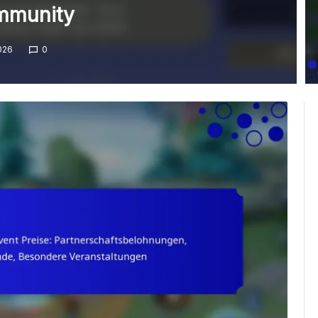
mmunity
026
0